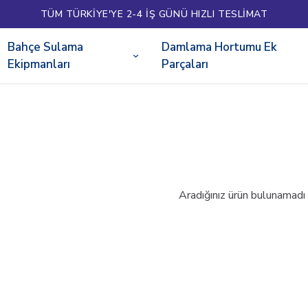
TÜM TÜRKİYE'YE 2-4 İŞ GÜNÜ HIZLI TESLİMAT
Bahçe Sulama
Damlama Hortumu Ek
Ekipmanları
Parçaları
Aradığınız ürün bulunamadı