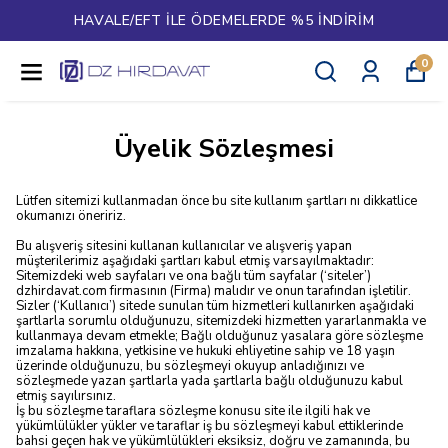
HAVALE/EFT İLE ÖDEMELERDE %5 İNDİRİM
0
Üyelik Sözleşmesi
Lütfen sitemizi kullanmadan önce bu site kullanım şartları nı dikkatlice
okumanızı öneririz.
Bu alışveriş sitesini kullanan kullanıcılar ve alışveriş yapan
müşterilerimiz aşağıdaki şartları kabul etmiş varsayılmaktadır:
Sitemizdeki web sayfaları ve ona bağlı tüm sayfalar (‘siteler’)
dzhirdavat.com firmasının (Firma) malıdır ve onun tarafından işletilir.
Sizler (‘Kullanıcı’) sitede sunulan tüm hizmetleri kullanırken aşağıdaki
şartlarla sorumlu olduğunuzu, sitemizdeki hizmetten yararlanmakla ve
kullanmaya devam etmekle; Bağlı olduğunuz yasalara göre sözleşme
imzalama hakkına, yetkisine ve hukuki ehliyetine sahip ve 18 yaşın
üzerinde olduğunuzu, bu sözleşmeyi okuyup anladığınızı ve
sözleşmede yazan şartlarla yada şartlarla bağlı olduğunuzu kabul
etmiş sayılırsınız.
İş bu sözleşme taraflara sözleşme konusu site ile ilgili hak ve
yükümlülükler yükler ve taraflar iş bu sözleşmeyi kabul ettiklerinde
bahsi geçen hak ve yükümlülükleri eksiksiz, doğru ve zamanında, bu