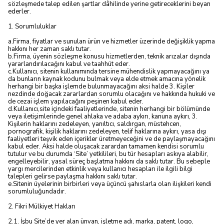
sözleşmede talep edilen şartlar dâhilinde yerine getireceklerini beyan
ederler.
1. Sorumluluklar
a.Firma, fiyatlar ve sunulan ürün ve hizmetler üzerinde değişiklik yapma
hakkını her zaman saklı tutar.
b.Firma, üyenin sözleşme konusu hizmetlerden, teknik arızalar dışında
yararlandırılacağını kabul ve taahhüt eder.
c.Kullanıcı, sitenin kullanımında tersine mühendislik yapmayacağını ya
da bunların kaynak kodunu bulmak veya elde etmek amacına yönelik
herhangi bir başka işlemde bulunmayacağını aksi halde 3. Kişiler
nezdinde doğacak zararlardan sorumlu olacağını ve hakkında hukuki ve
de cezai işlem yapılacağını peşinen kabul eder.
d.Kullanıcı,site içindeki faaliyetlerinde, sitenin herhangi bir bölümünde
veya iletişimlerinde genel ahlaka ve adaba aykırı, kanuna aykırı, 3.
Kişilerin haklarını zedeleyen, yanıltıcı, saldırgan, müstehcen,
pornografik, kişilik haklarını zedeleyen, telif haklarına aykırı, yasa dışı
faaliyetleri teşvik eden içerikler üretmeyeceğini ve de paylaşmayacağını
kabul eder. Aksi halde oluşacak zarardan tamamen kendisi sorumlu
tutulur ve bu durumda ‘Site’ yetkilileri, bu tür hesapları askıya alabilir,
engelleyebilir, yasal süreç başlatma hakkını da saklı tutar. Bu sebeple
yargı mercilerinden etkinlik veya kullanıcı hesapları ile ilgili bilgi
talepleri gelirse paylaşma hakkını saklı tutar.
e.Sitenin üyelerinin birbirleri veya üçüncü şahıslarla olan ilişkileri kendi
sorumluluğundadır.
2. Fikri Mülkiyet Hakları
2.1. İşbu Site’de yer alan ünvan, işletme adı, marka, patent, logo,