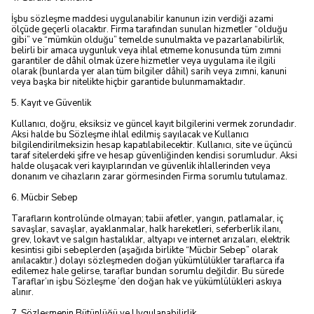
İşbu sözleşme maddesi uygulanabilir kanunun izin verdiği azami
ölçüde geçerli olacaktır. Firma tarafından sunulan hizmetler “olduğu
gibi” ve “mümkün olduğu” temelde sunulmakta ve pazarlanabilirlik,
belirli bir amaca uygunluk veya ihlal etmeme konusunda tüm zımni
garantiler de dâhil olmak üzere hizmetler veya uygulama ile ilgili
olarak (bunlarda yer alan tüm bilgiler dâhil) sarih veya zımni, kanuni
veya başka bir nitelikte hiçbir garantide bulunmamaktadır.
5. Kayıt ve Güvenlik
Kullanıcı, doğru, eksiksiz ve güncel kayıt bilgilerini vermek zorundadır.
Aksi halde bu Sözleşme ihlal edilmiş sayılacak ve Kullanıcı
bilgilendirilmeksizin hesap kapatılabilecektir. Kullanıcı, site ve üçüncü
taraf sitelerdeki şifre ve hesap güvenliğinden kendisi sorumludur. Aksi
halde oluşacak veri kayıplarından ve güvenlik ihlallerinden veya
donanım ve cihazların zarar görmesinden Firma sorumlu tutulamaz.
6. Mücbir Sebep
Tarafların kontrolünde olmayan; tabii afetler, yangın, patlamalar, iç
savaşlar, savaşlar, ayaklanmalar, halk hareketleri, seferberlik ilanı,
grev, lokavt ve salgın hastalıklar, altyapı ve internet arızaları, elektrik
kesintisi gibi sebeplerden (aşağıda birlikte “Mücbir Sebep” olarak
anılacaktır.) dolayı sözleşmeden doğan yükümlülükler taraflarca ifa
edilemez hale gelirse, taraflar bundan sorumlu değildir. Bu sürede
Taraflar’ın işbu Sözleşme ’den doğan hak ve yükümlülükleri askıya
alınır.
7. Sözleşmenin Bütünlüğü ve Uygulanabilirlik