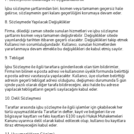
İşbu sözleşme şartlarından biri, kısmen veya tamamen geçersiz hale
gelirse, sözleşmenin geri kalanı geçerliliğini korumaya devam eder.
8. Sözleşmede Yapılacak Değişiklikler
Firma, dilediği zaman sitede sunulan hizmetleri ve işbu sözleşme
şartlarını kısmen veya tamamen değiştirebilir. Değişiklikler sitede
yayınlandığı tarihten itibaren geçerli olacaktır. Değişiklikleri takip etmek
Kullanıcı’nın sorumluluğundadır. Kullanıcı, sunulan hizmetlerden
yararlanmaya devam etmekle bu değişiklikleri de kabul etmiş sayılır.
9. Tebligat
İşbu Sözleşme ile ilgili taraflara gönderilecek olan tüm bildirimler,
Firma’nın bilinen e.posta adresi ve kullanıcının üyelik formunda belirttiği
e.posta adresi vasıtasıyla yapılacaktır. Kullanıcı, üye olurken belirttiği
adresin geçerli tebligat adresi olduğunu, değişmesi durumunda 5 gün
içinde yazılı olarak diğer tarafa bildireceğini, aksi halde bu adrese
yapılacak tebligatların geçerli sayılacağını kabul eder.
10. Delil Sözleşmesi
Taraflar arasında işbu sözleşme ile ilgili işlemler için çıkabilecek her
türlü uyuşmazlıklarda Taraflar’ın defter, kayıt ve belgeleri ile ve
bilgisayar kayıtları ve faks kayıtları 6100 sayılı Hukuk Muhakemeleri
Kanunu uyarınca delil olarak kabul edilecek olup, kullanıcı bu kayıtlara
itiraz etmeyeceğini kabul eder.