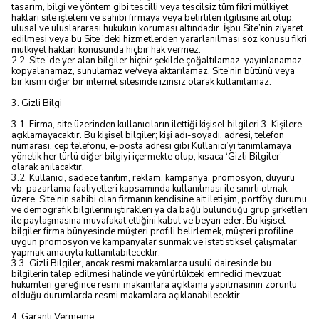
tasarım, bilgi ve yöntem gibi tescilli veya tescilsiz tüm fikri mülkiyet
hakları site işleteni ve sahibi firmaya veya belirtilen ilgilisine ait olup,
ulusal ve uluslararası hukukun koruması altındadır. İşbu Site’nin ziyaret
edilmesi veya bu Site ’deki hizmetlerden yararlanılması söz konusu fikri
mülkiyet hakları konusunda hiçbir hak vermez.
2.2. Site ’de yer alan bilgiler hiçbir şekilde çoğaltılamaz, yayınlanamaz,
kopyalanamaz, sunulamaz ve/veya aktarılamaz. Site’nin bütünü veya
bir kısmı diğer bir internet sitesinde izinsiz olarak kullanılamaz.
3. Gizli Bilgi
3.1. Firma, site üzerinden kullanıcıların ilettiği kişisel bilgileri 3. Kişilere
açıklamayacaktır. Bu kişisel bilgiler; kişi adı-soyadı, adresi, telefon
numarası, cep telefonu, e-posta adresi gibi Kullanıcı’yı tanımlamaya
yönelik her türlü diğer bilgiyi içermekte olup, kısaca ‘Gizli Bilgiler’
olarak anılacaktır.
3.2. Kullanıcı, sadece tanıtım, reklam, kampanya, promosyon, duyuru
vb. pazarlama faaliyetleri kapsamında kullanılması ile sınırlı olmak
üzere, Site’nin sahibi olan firmanın kendisine ait iletişim, portföy durumu
ve demografik bilgilerini iştirakleri ya da bağlı bulunduğu grup şirketleri
ile paylaşmasına muvafakat ettiğini kabul ve beyan eder. Bu kişisel
bilgiler firma bünyesinde müşteri profili belirlemek, müşteri profiline
uygun promosyon ve kampanyalar sunmak ve istatistiksel çalışmalar
yapmak amacıyla kullanılabilecektir.
3.3. Gizli Bilgiler, ancak resmi makamlarca usulü dairesinde bu
bilgilerin talep edilmesi halinde ve yürürlükteki emredici mevzuat
hükümleri gereğince resmi makamlara açıklama yapılmasının zorunlu
olduğu durumlarda resmi makamlara açıklanabilecektir.
4. Garanti Vermeme